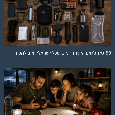
50 גאדג'טים הישרדותיים שכל ישראלי חייב להכיר